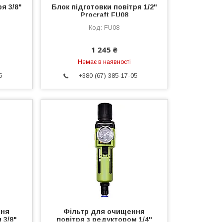
я 3/8"
Блок підготовки повітря 1/2"
Procraft FU08
FU08
1 245 ₴
Немає в наявності
5
+380 (67) 385-17-05
ння
Фільтр для очищення
 3/8"
повітря з редуктором 1/4"