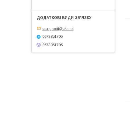
ura-granit@ukr.net
0673851705
0673851705