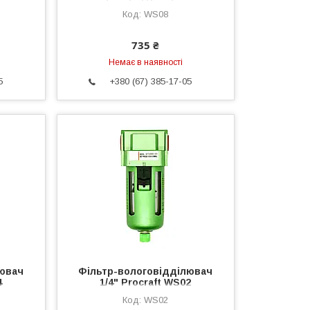
Procraft WS08
WS08
735 ₴
Немає в наявності
5
+380 (67) 385-17-05
лювач
Фільтр-вологовідділювач
4
1/4" Procraft WS02
WS02