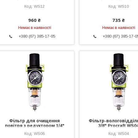
Procraft WS12
Procraft WS10
WS12
WS10
960 ₴
735 ₴
Немає в наявності
Немає в наявності
+380 (67) 385-17-05
+380 (67) 385-17-0
Фільтр для очищення
Фільтр-вологовідді
повітря з редуктором 1/4"
3/8" Procraft WS0
Procraft WS06
WS06
WS04