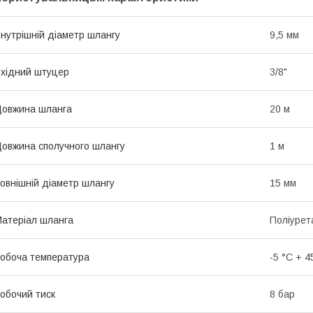
нутрішній діаметр шлангу
9,5 мм
хідний штуцер
3/8"
овжина шланга
20 м
овжина сполучного шлангу
1 м
овнішній діаметр шлангу
15 мм
атеріал шланга
Поліурет
обоча температура
-5 °C + 4
обочий тиск
8 бар