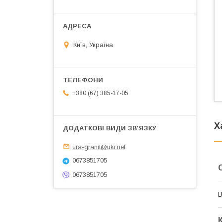
Київ, Україна
+380 (67) 385-17-05
Х
ura-granit@ukr.net
0673851705
0673851705
В