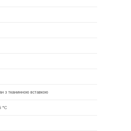
ан з тканинною вставкою
5 °C