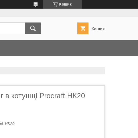
Кошик
Кошик
в котушці Procraft HK20
од:
HK20