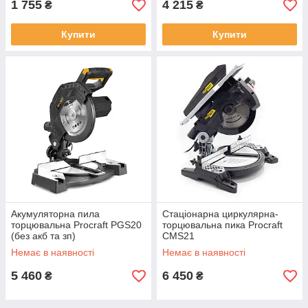
1 755
4 215
₴
₴
Купити
Купити
Акумуляторна пила
Стаціонарна циркулярна-
торцювальна Procraft PGS20
торцювальна пика Procraft
(без акб та зп)
CMS21
Немає в наявності
Немає в наявності
5 460
6 450
₴
₴