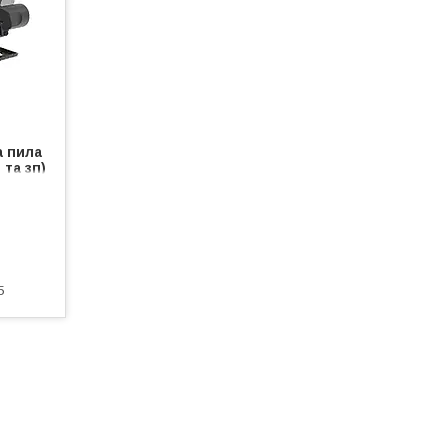
а пила
 та зп)
5