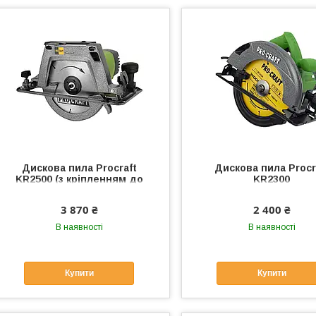
Дискова пила Procraft
Дискова пила Procr
KR2500 (з кріпленням до
KR2300
столу)
3 870 ₴
2 400 ₴
В наявності
В наявності
Купити
Купити