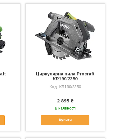
aft
Циркулярна пила Procraft
KR190/2350
KR190/2350
2 895 ₴
В наявності
Купити