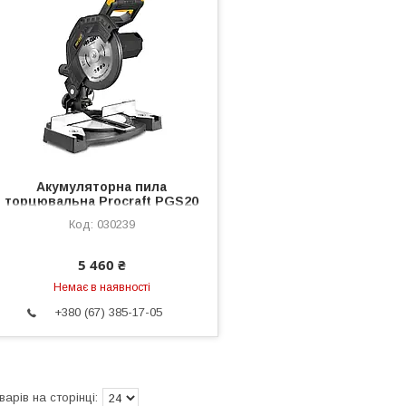
Акумуляторна пила
торцювальна Procraft PGS20
(без акб та зп)
030239
5 460 ₴
Немає в наявності
+380 (67) 385-17-05