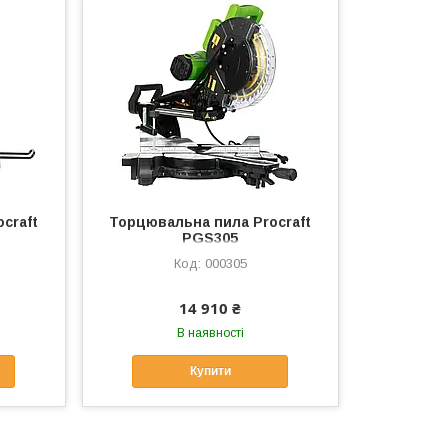
craft
Торцювальна пила Procraft
PGS305
000305
14 910 ₴
В наявності
Купити