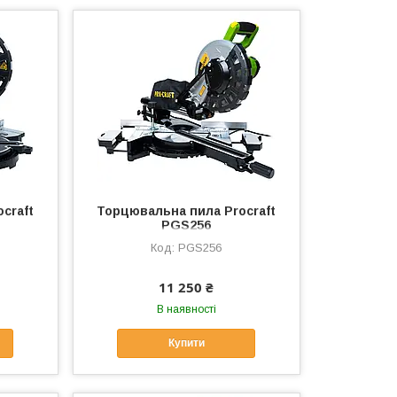
craft
Торцювальна пила Procraft
PGS256
PGS256
11 250 ₴
В наявності
Купити