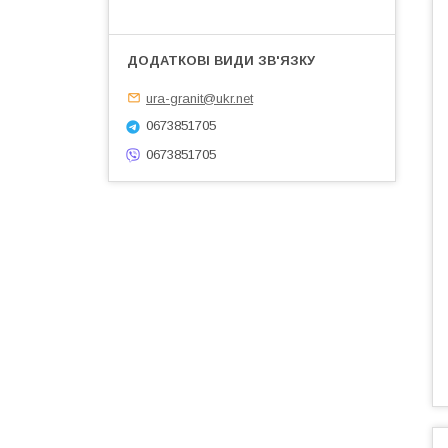
ura-granit@ukr.net
0673851705
0673851705