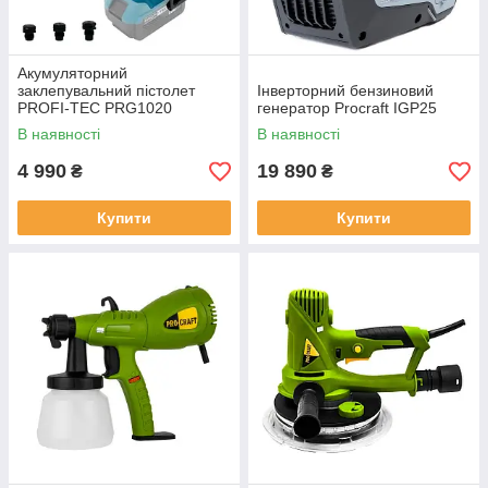
Акумуляторний
заклепувальний пістолет
Інверторний бензиновий
PROFI-TEC PRG1020
генератор Procraft IGP25
POWERLine (без
В наявності
В наявності
акумулятора та зарядного
пристрою)
4 990
19 890
₴
₴
Купити
Купити