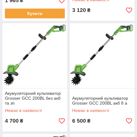
1 965
₴
3 120
₴
Купити
Акумуляторний культиватор
Grosser GCC 200BL без акб
Акумуляторний культиватор
та зп
Grosser GCC 200BL акб 8 а
Немає в наявності
Немає в наявності
4 700
6 500
₴
₴