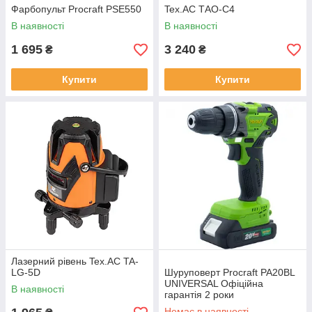
Фарбопульт Procraft PSE550
Tex.AC ТAО-С4
В наявності
В наявності
1 695
3 240
₴
₴
Купити
Купити
Лазерний рівень Tex.AC TA-
LG-5D
Шуруповерт Procraft PA20BL
UNIVERSAL Офіційна
В наявності
гарантія 2 роки
Немає в наявності