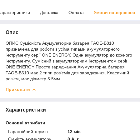
арактеристики
Доставка
Оплата
Умови повернення
Опис
ОПИС Сумісність Акумуляторна батарея TAOE-B810
призначена для роботи з усіма типами акумуляторного
інструменту серії ONE ENERGY. Один акумулятор до кожного
інструменту. Сумісний з акумуляторним інструментом серії
ONE ENERGY Просте заряджання Акумуляторна батарея
TAOE-B610 має 2 типи роз’ємів для заряджання. Класичний
роз’єм, має діаметр 5.5мм
Приховати
Характеристики
Основні атрибути
Гарантійний термін
12 міс
Ємність акумулятору
8 А. г