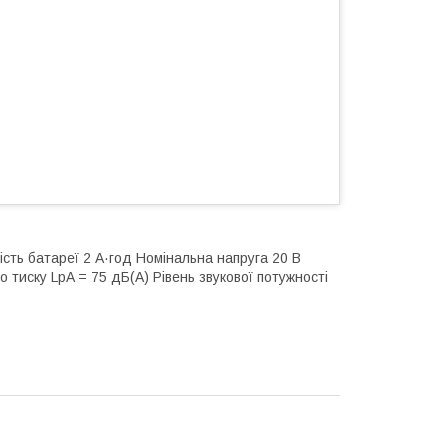
сть батареї 2 А·год Номінальна напруга 20 В
 тиску LpA = 75 дБ(А) Рівень звукової потужності