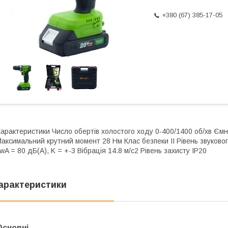
+380 (67) 385-17-05
арактеристики Число обертів холостого ходу 0-400/1400 об/хв Ємні
аксимальний крутний момент 28 Нм Клас безпеки II Рівень звукового
wA = 80 дБ(А), K = +-3 Вібрація 14.8 м/с2 Рівень захисту IP20
арактеристики
Основні