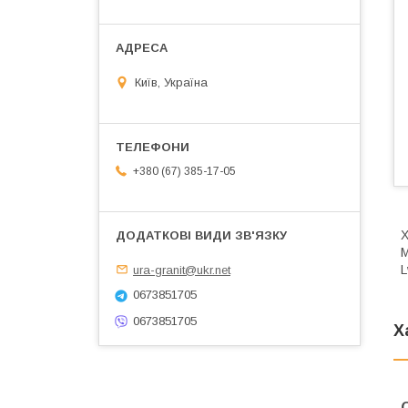
Київ, Україна
+380 (67) 385-17-05
Х
М
L
ura-granit@ukr.net
0673851705
0673851705
Х