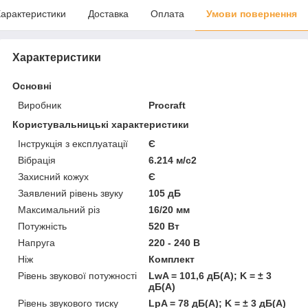
арактеристики
Доставка
Оплата
Умови повернення
Характеристики
Основні
Виробник
Procraft
Користувальницькі характеристики
Інструкція з експлуатації
Є
Вібрація
6.214 м/с2
Захисний кожух
Є
Заявлений рівень звуку
105 дБ
Максимальний різ
16/20 мм
Потужність
520 Вт
Напруга
220 - 240 В
Ніж
Комплект
Рівень звукової потужності
LwA = 101,6 дБ(А); K = ± 3
дБ(А)
Рівень звукового тиску
LpA = 78 дБ(А); K = ± 3 дБ(А)