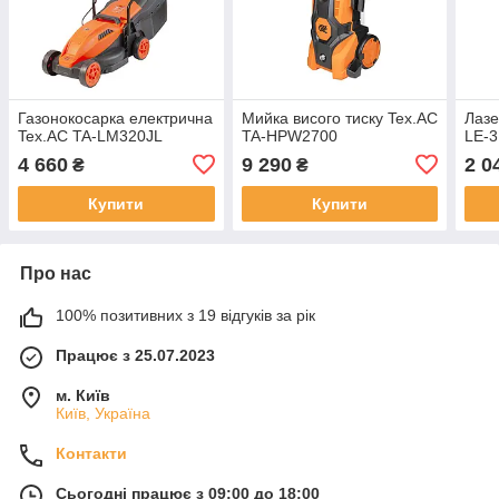
Газонокосарка електрична
Мийка висого тиску Tex.AC
Лазе
Tex.AC TA-LM320JL
TA-HPW2700
LE-
4 660
9 290
2 0
₴
₴
Купити
Купити
Про нас
100% позитивних з 19 відгуків за рік
Працює з 25.07.2023
м. Київ
Київ, Україна
Контакти
Сьогодні працює з 09:00 до 18:00