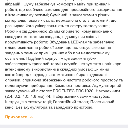
вібрацій і шуму забезпечує комфорт навіть при тривалій
роботі, що особливо важливо для професійного використання
в інтенсивному режимі; Сумісний із заклепками з різних
матеріалів, таких як сталь, нержавіюча сталь, алюміній, що
розширює його універсальність та сферу застосування;
Робочий хід довжиною 25 мм сприяє точному виконанню
складних монтажних завдань, підвищуючи якість і
продуктивність роботи; Вбудована LED-лампа забезпечує
якісне освітлення робочої зони, що полегшує виконання
завдань у темних приміщеннях або при недостатньому
освітленні; Надійний корпус і міцні зажимні губки
забезпечують тривалий термін служби інструмента навіть при
інтенсивному використанні в складних умовах; Знімний
контейнер для відходів автоматично збирає відламані
оправки, сприяючи збереженню чистоти робочого простору та
полегшуючи прибирання. Комплект поставки: Акумуляторний
заклепувальний пістолет PROFI-TEC PRG1020; Наконечники
(2.4, 3.2, 4.0, 4.8 мм) ×4; Набір змінних зажимних губок;
Інструкція з експлуатації; Гарантійний талон; Пластиковий
кейс; Без акумулятора та зарядного пристрою.
Приховати