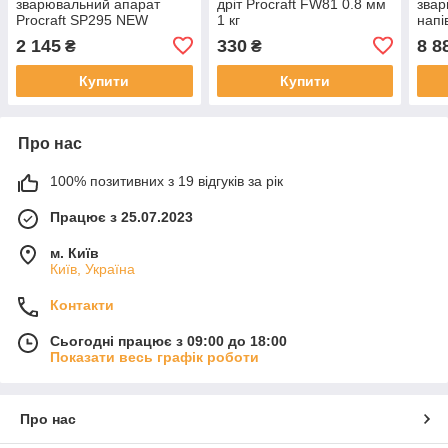
зварювальний апарат
дріт Procraft FW81 0.8 мм
зва
Procraft SP295 NEW
1 кг
напі
indu
2 145
330
8 8
₴
₴
Купити
Купити
Про нас
100% позитивних з 19 відгуків за рік
Працює з 25.07.2023
м. Київ
Київ, Україна
Контакти
Сьогодні працює з 09:00 до 18:00
Показати весь графік роботи
Про нас