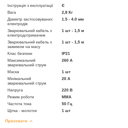
Інструкція з експлуатації
Є
Вага
2,8 Кг
Діаметр застосовуваних
1.5 - 4.0 мм
електродів
Зварювальний кабель з
1 шт - 1,5 м
електродотримачем
Зварювальний кабель з
1 шт - 1,5 м
зажимом на масу
Клас безпеки
IP21
Максимальний
260 А
зварювальний струм
Маска
1 шт
Мінімальний
20 А
зварювальний струм
Напруга
220 В
Режим роботи
MMA
Частота тока
50 Гц
Щітка - молоток
1 шт
Приховати