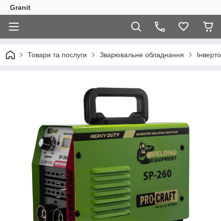
Granit
Товари та послуги
Зварювальне обладнання
Інверт