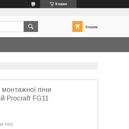
Кошик
Кошик
 монтажної піни
 Procraft FG11
од:
FG11