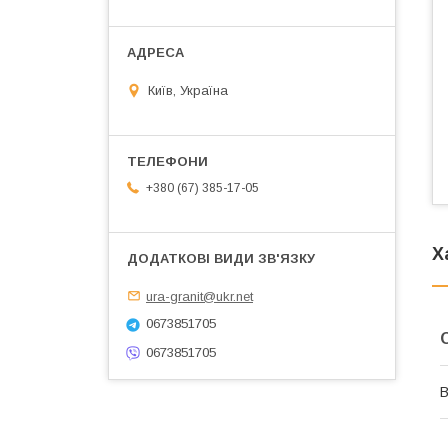
Київ, Україна
+380 (67) 385-17-05
Х
ura-granit@ukr.net
0673851705
0673851705
В