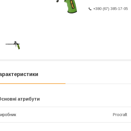
+380 (67) 385-17-05
арактеристики
Основні атрибути
иробник
Procraft