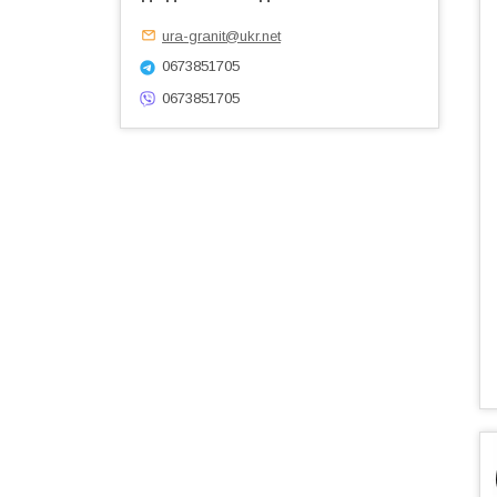
ura-granit@ukr.net
0673851705
0673851705