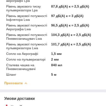
аерографії Lpa
Рівень звукового тиску
87,8 дБ(А) к = 2,5 дБ(А)
пульверизатора Lpa
Рівень звукової потужності
97 дБ(А) к = 3 дБ(А)
Інфлятора Lwa
Рівень звукової потужності
96,5 дБ(А) к = 2,5 дБ(А)
Аерографа Lwa
Рівень звукової потужності
104,3 дБ(А) к = 2,5 дБ(А)
Пневмозачищувач Lwa
Рівень звукової потужності
101,7 дБ(А) к = 2,5 дБ(А)
пульверизатора Lwa
Сопло на Аерографі
1,5 мм
Сопло на пульверизаторі
2 мм
Сталева чашка на
840 мл
Пневмозачищувачі
Шланг
5 м
Приховати
Умови доставки