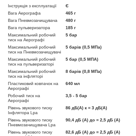
Інструкція з експлуатації
Є
Вага Аерографа
465 г
Вага Пневмозачищувача
480 г
Вага пульверизатора
185 г
Максимальний робочий
5 бар
тиск на Аерографі
Максимальний робочий
5 барів (0,5 МПа)
тиск на Пневмозачищувачі
Максимальний робочий
5 бар (0,5 МПА)
тиск на пульверизаторі
Максимальний робочий
8 барів (0,8 МПа)
тиск на інфляторі
Пластиковий ковпачок на
640 мл
Аерографі
Робочий тиск на
3,5 - 5 бар
Аерографі
Рівень звукового тиску
86 дБ(А) к = 3 дБ(А)
Інфлятора Lpa
Рівень звукового тиску
90,4 дБ (А) до = 2,5 дБ (А)
Пневмозачищувача Lpa
Рівень звукового тиску
82,6 дБ (А) до = 2,5 дБ (А)