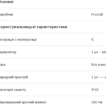
Основні
иробник
Procraft
Користувальницькі характеристики
нструкція з експлуатації
Є
кумулятор
1 шт - 4А
ага
Вся компл
арядний пристрій
1 шт. — 
атегорія захисту
IPX0
аксимальний крутний момент
180 Нм