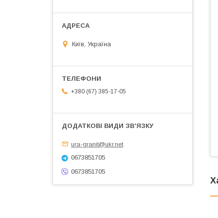
Київ, Україна
+380 (67) 385-17-05
ura-granit@ukr.net
0673851705
0673851705
Х