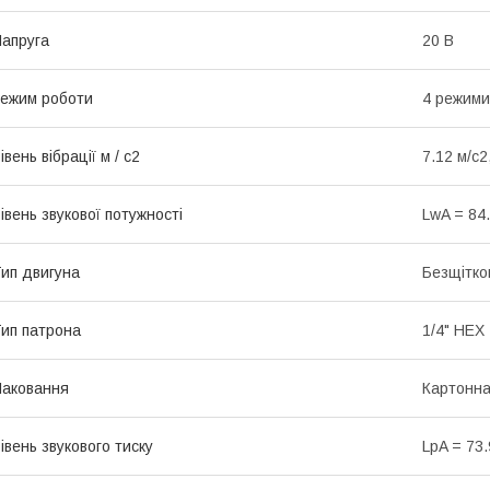
апруга
20 В
ежим роботи
4 режими
івень вібрації м / с2
7.12 м/с2
івень звукової потужності
LwA = 84.
ип двигуна
Безщітко
ип патрона
1/4" HEX
аковання
Картонн
івень звукового тиску
LpA = 73.