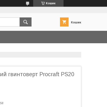
Кошик
Кошик
й гвинтоверт Procraft PS20
58