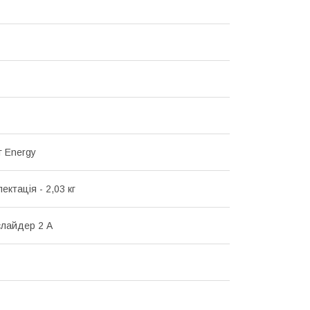
г Energy
ектація - 2,03 кг
слайдер 2 А