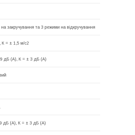
 на закручування та 3 режими на відкручування
, К = ± 1,5 м/с2
9 дБ (А), К = ± 3 дБ (А)
вий
а
9 дБ (А), К = ± 3 дБ (А)