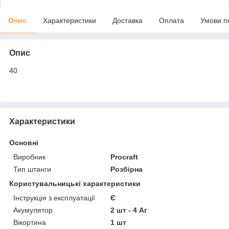
Опис
Характеристики
Доставка
Оплата
Умови п
Опис
40
Характеристики
Основні
Виробник
Procraft
Тип штанги
Розбірна
Користувальницькі характеристики
Інструкція з експлуатації
Є
Акумулятор
2 шт - 4 Аг
Вікортина
1 шт