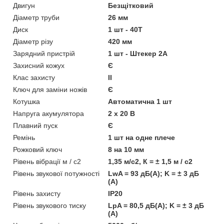
Двигун
Безщітковий
Діаметр труби
26 мм
Диск
1 шт - 40Т
Діаметр різу
420 мм
Зарядний пристрій
1 шт - Штекер 2А
Захисний кожух
Є
Клас захисту
II
Ключ для заміни ножів
Є
Котушка
Автоматична 1 шт
Напруга акумулятора
2 х 20 В
Плавний пуск
Є
Ремінь
1 шт на одне плече
Рожковий ключ
8 на 10 мм
Рівень вібрації м / с2
1,35 м/с2, К = ± 1,5 м / с2
Рівень звукової потужності
LwA = 93 дБ(А); K = ± 3 дБ
(А)
Рівень захисту
IP20
Рівень звукового тиску
LpA = 80,5 дБ(А); K = ± 3 дБ
(А)