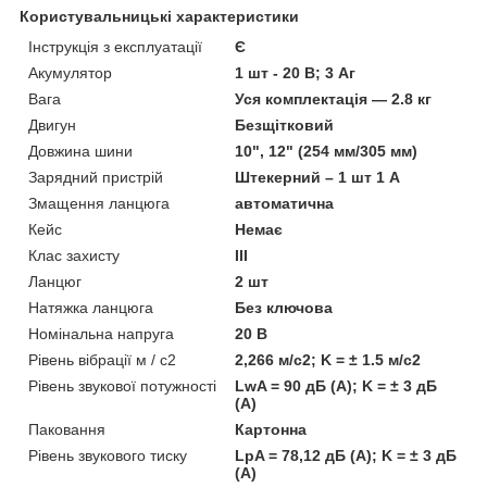
Користувальницькі характеристики
Інструкція з експлуатації
Є
Акумулятор
1 шт - 20 В; 3 Аг
Вага
Уся комплектація — 2.8 кг
Двигун
Безщітковий
Довжина шини
10", 12" (254 мм/305 мм)
Зарядний пристрій
Штекерний – 1 шт 1 А
Змащення ланцюга
автоматична
Кейс
Немає
Клас захисту
III
Ланцюг
2 шт
Натяжка ланцюга
Без ключова
Номінальна напруга
20 В
Рівень вібрації м / с2
2,266 м/с2; K = ± 1.5 м/с2
Рівень звукової потужності
LwA = 90 дБ (А); K = ± 3 дБ
(А)
Паковання
Картонна
Рівень звукового тиску
LpA = 78,12 дБ (А); K = ± 3 дБ
(А)