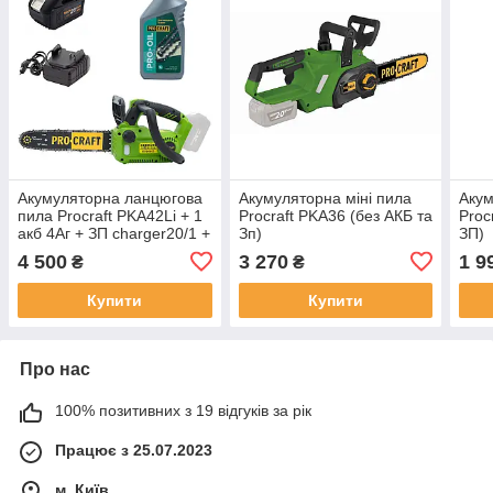
Акумуляторна ланцюгова
Акумуляторна міні пила
Акум
пила Procraft PKA42Li + 1
Procraft PKA36 (без АКБ та
Proc
акб 4Аг + ЗП charger20/1 +
Зп)
ЗП)
Олива для ланцюга 1л
4 500
3 270
1 9
₴
₴
Купити
Купити
Про нас
100% позитивних з 19 відгуків за рік
Працює з 25.07.2023
м. Київ