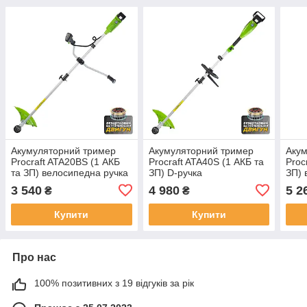
Акумуляторний тример
Акумуляторний тример
Аку
Procraft ATA20BS (1 АКБ
Procraft ATA40S (1 АКБ та
Proc
та ЗП) велосипедна ручка
ЗП) D-ручка
ЗП) 
3 540
4 980
5 2
₴
₴
Купити
Купити
Про нас
100% позитивних з 19 відгуків за рік