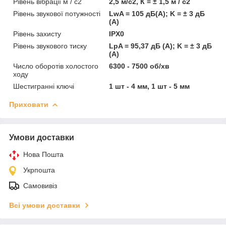
Рівень вібрації м / с2
2,5 м/с2, К = ± 1,5 м / с2
Рівень звукової потужності
LwA = 105 дБ(А); K = ± 3 дБ
(А)
Рівень захисту
IPX0
Рівень звукового тиску
LpA = 95,37 дБ (А); K = ± 3 дБ
(А)
Число оборотів холостого
6300 - 7500 об/хв
ходу
Шестигранні ключі
1 шт - 4 мм, 1 шт - 5 мм
Приховати
Умови доставки
Нова Пошта
Укрпошта
Самовивіз
Всі умови доставки