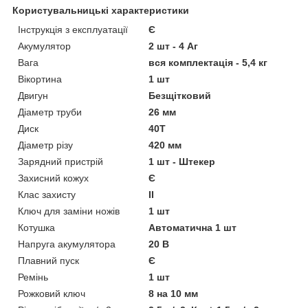
Користувальницькі характеристики
Інструкція з експлуатації
Є
Акумулятор
2 шт - 4 Аг
Вага
вся комплектація - 5,4 кг
Вікортина
1 шт
Двигун
Безщітковий
Діаметр труби
26 мм
Диск
40Т
Діаметр різу
420 мм
Зарядний пристрій
1 шт - Штекер
Захисний кожух
Є
Клас захисту
II
Ключ для заміни ножів
1 шт
Котушка
Автоматична 1 шт
Напруга акумулятора
20 В
Плавний пуск
Є
Ремінь
1 шт
Рожковий ключ
8 на 10 мм