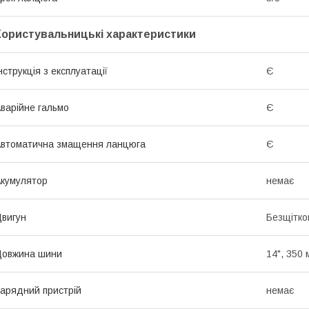
Користувальницькі характеристики
нструкція з експлуатації
Є
варійне гальмо
Є
втоматична змащення ланцюга
Є
кумулятор
немає
вигун
Безщітко
Довжина шини
14", 350 
арядний пристрій
немає