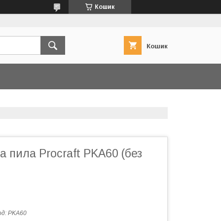
Кошик
Кошик
 пила Procraft PKA60 (без
од:
PKA60