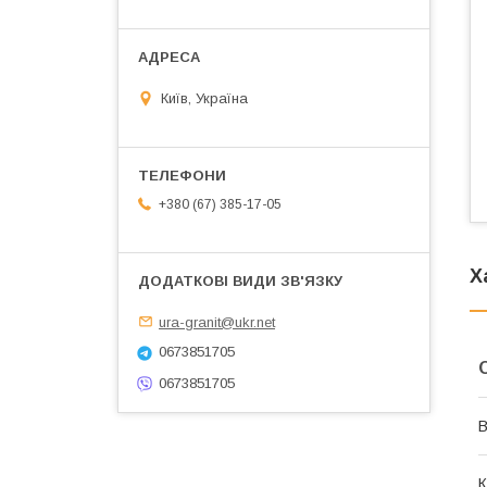
Київ, Україна
+380 (67) 385-17-05
Х
ura-granit@ukr.net
0673851705
0673851705
В
К