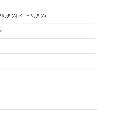
36 дБ (А); K = ± 3 дБ (А)
хв