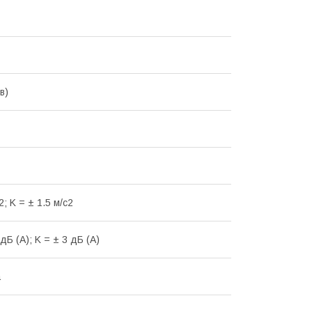
в)
2; K = ± 1.5 м/с2
дБ (А); K = ± 3 дБ (А)
а