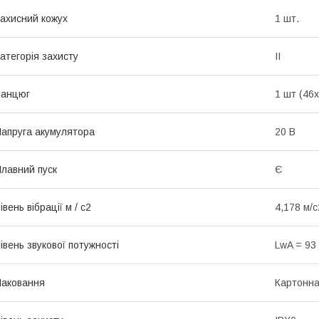
ахисний кожух
1 шт.
атегорія захисту
II
Ланцюг
1 шт (46х
апруга акумулятора
20 В
лавний пуск
Є
івень вібрації м / с2
4,178 м/с
івень звукової потужності
LwA = 93 
аковання
Картонн