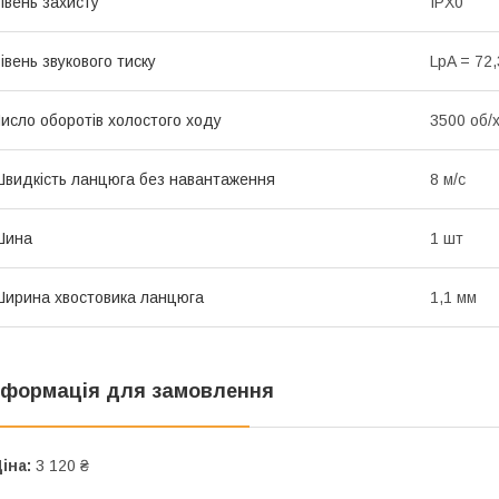
івень захисту
IPX0
івень звукового тиску
LpA = 72,
исло оборотів холостого ходу
3500 об/
видкість ланцюга без навантаження
8 м/с
Шина
1 шт
ирина хвостовика ланцюга
1,1 мм
нформація для замовлення
іна:
3 120 ₴