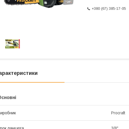
+380 (67) 385-17-05
арактеристики
Основні
иробник
Procraft
рок ланцюга
3/8"