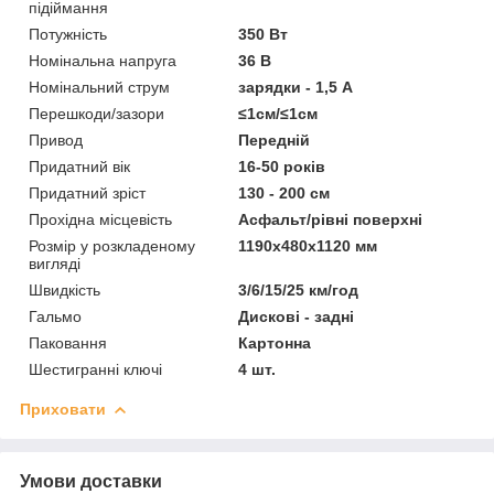
підіймання
Потужність
350 Вт
Номінальна напруга
36 В
Номінальний струм
зарядки - 1,5 А
Перешкоди/зазори
≤1см/≤1см
Привод
Передній
Придатний вік
16-50 років
Придатний зріст
130 - 200 см
Прохідна місцевість
Асфальт/рівні поверхні
Розмір у розкладеному
1190х480х1120 мм
вигляді
Швидкість
3/6/15/25 км/год
Гальмо
Дискові - задні
Паковання
Картонна
Шестигранні ключі
4 шт.
Приховати
Умови доставки