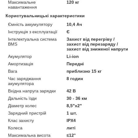
Максимальне
120 кг
навантаження
Користувальницькі характеристики
Ємність аккумулятору
10,4 Ач
Інструкція з експлуатації
Є
Інтелектуальна система
Захист від перегріву /
BMS
захист від перезаряду /
захист від зниженої напруги
Акумулятор
Li-ion
Амортизація
Передні
Вага
приблизно 15 кг
Час заряджання
8 годин
акумулятора
Вхідна напруга зарядки
42 В
Дальність їзди
30 - 36 км
Діаметр колес
8,5"х2"
Зарядний пристрій
1 шт.
Клас захисту
IPX4
Колеса
литі
Максимальна висота
≤12°