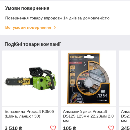
Умови повернення
Повернення товару впродовж 14 днів за домовленістю
Всі умови повернення
Подібні товари компанії
Бензопила Procraft K350S
Алмазний диск Procraft
Алма
(Шина, ланцюг 30)
DS125 125мм 22,23мм 2.0
DS23
мм
мм
3 510
105
345
₴
₴