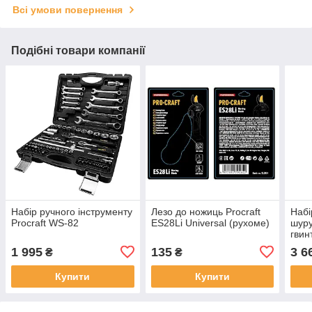
Всі умови повернення
Подібні товари компанії
Набір ручного інструменту
Лезо до ножиць Procraft
Набі
Procraft WS-82
ES28Li Universal (рухоме)
шуру
гвин
PA21
1 995
135
3 6
₴
₴
Купити
Купити