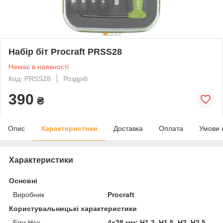
Набір біт Procraft PRSS28
Немає в наявності
Код: PRSS28
Роздріб
390
₴
Опис
Характеристики
Доставка
Оплата
Умови 
Характеристики
Основні
Виробник
Procraft
Користувальницькі характеристики
Біти Hex
4x28 мм: H1.3, H1.5, H2, H2.5