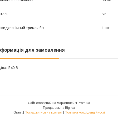
ількість в пакованні
56 шт
таль
S2
видкознімний тримач біт
1 шт
нформація для замовлення
іна:
540 ₴
Сайт створений на маркетплейсі
Prom.ua
Продавець на Bigl.ua
Granit |
Поскаржитися на контент
|
Політика конфіденційності