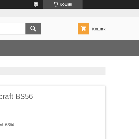
Кошик
Кошик
craft BS56
од:
BS56