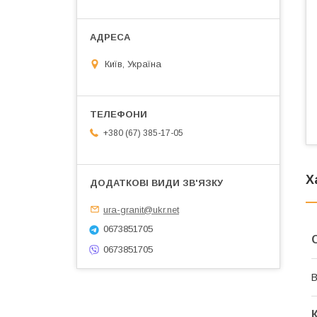
Київ, Україна
+380 (67) 385-17-05
Х
ura-granit@ukr.net
0673851705
0673851705
В