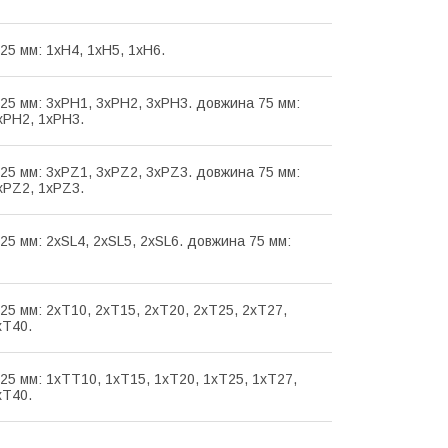
25 мм: 1хH4, 1хH5, 1хH6.
25 мм: 3хPH1, 3хPH2, 3хPH3. довжина 75 мм:
хPH2, 1хPH3.
25 мм: 3хPZ1, 3хPZ2, 3хPZ3. довжина 75 мм:
хPZ2, 1хPZ3.
25 мм: 2хSL4, 2хSL5, 2хSL6. довжина 75 мм:
25 мм: 2хT10, 2xT15, 2xT20, 2xT25, 2xT27,
xT40.
25 мм: 1хTT10, 1xT15, 1xT20, 1xT25, 1xT27,
xT40.