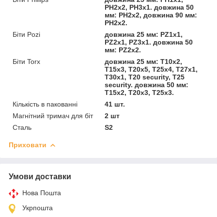
PH2x2, PH3x1. довжина 50
мм: PH2x2, довжина 90 мм:
PH2x2.
Біти Pozi
довжина 25 мм: PZ1x1,
PZ2x1, PZ3x1. довжина 50
мм: PZ2x2.
Біти Torx
довжина 25 мм: T10x2,
T15x3, T20x5, T25x4, T27x1,
T30x1, T20 security, T25
security. довжина 50 мм:
T15x2, T20x3, T25x3.
Кількість в пакованні
41 шт.
Магнітний тримач для біт
2 шт
Сталь
S2
Приховати
Умови доставки
Нова Пошта
Укрпошта