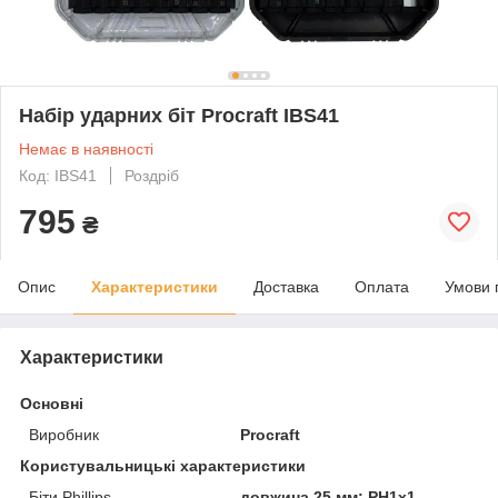
Набір ударних біт Procraft IBS41
Немає в наявності
Код: IBS41
Роздріб
795
₴
Опис
Характеристики
Доставка
Оплата
Умови 
Характеристики
Основні
Виробник
Procraft
Користувальницькі характеристики
Біти Phillips
довжина 25 мм: PH1x1,