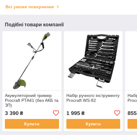
Всі умови повернення
Подібні товари компанії
Акумуляторний тример
Набір ручного інструменту
Набі
Procraft PTA41 (без АКБ та
Procraft WS-82
Proc
ЗП)
3 390
1 995
855
₴
₴
Купити
Купити