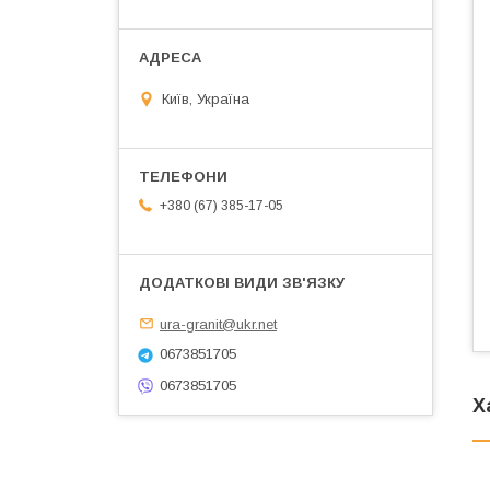
Київ, Україна
+380 (67) 385-17-05
ura-granit@ukr.net
0673851705
0673851705
Х