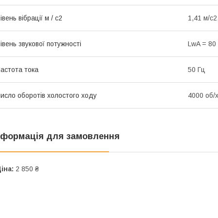
івень вібрації м / с2
1,41 м/с2,
івень звукової потужності
LwA = 80 
астота тока
50 Гц
исло оборотів холостого ходу
4000 об/
нформація для замовлення
іна:
2 850 ₴