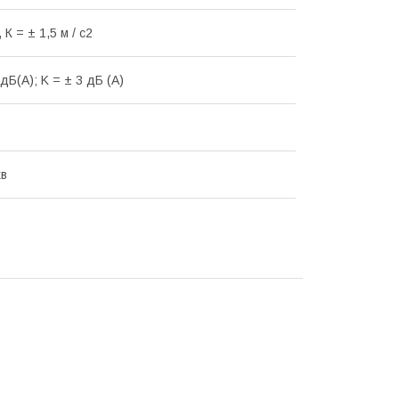
 К = ± 1,5 м / с2
дБ(А); K = ± 3 дБ (А)
хв