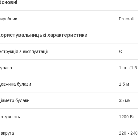
Основні
иробник
Procraft
Користувальницькі характеристики
нструкція з експлуатації
Є
улава
1 шт (1,5
овжина булави
1,5 м
іаметр булави
35 мм
отужність
1200 Вт
апруга
220 - 240