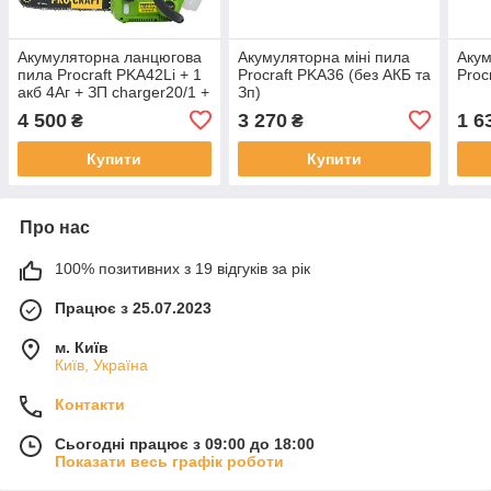
Акумуляторна ланцюгова
Акумуляторна міні пила
Акум
пила Procraft PKA42Li + 1
Procraft PKA36 (без АКБ та
Proc
акб 4Аг + ЗП charger20/1 +
Зп)
Олива для ланцюга 1л
4 500
3 270
1 6
₴
₴
Купити
Купити
Про нас
100% позитивних з 19 відгуків за рік
Працює з 25.07.2023
м. Київ
Київ, Україна
Контакти
Сьогодні працює з 09:00 до 18:00
Показати весь графік роботи