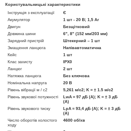
Користувальницькі характеристики
Інструкція з експлуатації
Є
Акумулятор
1 шт - 20 В; 1,5 Аг
Двигун
Безщітковий
Довжина шини
6", 8" (152 мм/203 мм)
Зарядний пристрій
Штекерний – 1 шт
Змащення ланцюга
Напівавтоматична
Кейс
1 шт
Клас захисту
IPX0
Ланцюг
2 шт
Натяжка ланцюга
Без ключова
Номінальна напруга
20 В
Рівень вібрації м / с2
5,261 м/с2; K = ± 1.5 м/с2
Рівень звукової потужності
LwA = 97 дБ (А); K = ± 3 дБ
(А)
Рівень звукового тиску
LpA = 93,4 дБ (А); K = ± 3 дБ
(А)
Число оборотів холостого
4600 об/хв
ходу