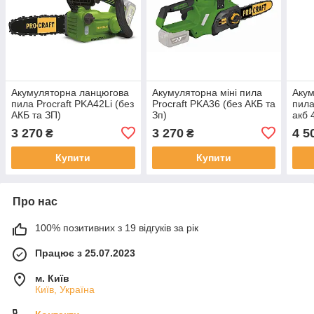
Акумуляторна ланцюгова
Акумуляторна міні пила
Акум
пила Procraft PKA42Li (без
Procraft PKA36 (без АКБ та
пила
АКБ та ЗП)
Зп)
акб 
Олив
3 270
3 270
4 5
₴
₴
Купити
Купити
Про нас
100% позитивних з 19 відгуків за рік
Працює з 25.07.2023
м. Київ
Київ, Україна