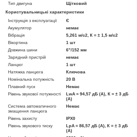
Тип двигуна
Щітковий
Користувальницькі характеристики
Інструкція з експлуатації
Є
Акумулятор
немає
Вібрація
5,261 м/с2, К = ± 1,5 м/с2
Вікортина
1 шт
Довжина шини
6"/152 мм
Зарядний пристрій
немає
Ланцюг
1 шт
Натяжка ланцюга
Ключова
Номінальна потужність
20 В
Плавний пуск
Немає
Рівень звукової потужності
LwA = 94,57 дБ (А), К = ± 3 дБ
(А)
Система автоматичного
Немає
змащення ланцюга
Рівень захисту
IPX0
Рівень звукового тиску
LpA = 86,57 дБ (А), К = ± 3 дБ
(А)