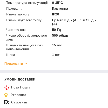
Температура експлуатації
0-35°C
Паковання
Картонна
Рівень захисту
IP20
Рівень звукового тиску
LpA = 93 дБ (А), К = ± 3 дБ
(А)
Частота тока
50 Гц
Число оборотів холостого
500 об/хв
ходу
Швидкість ланцюга без
15 м/с
навантаження
Шина
1 шт
Приховати
Умови доставки
Нова Пошта
Укрпошта
Самовивіз