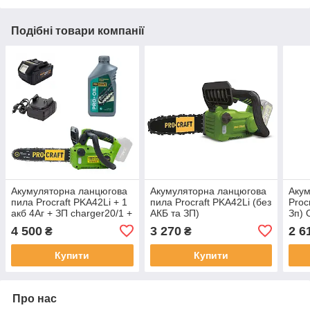
Подібні товари компанії
Акумуляторна ланцюгова
Акумуляторна ланцюгова
Акум
пила Procraft PKA42Li + 1
пила Procraft PKA42Li (без
Proc
акб 4Аг + ЗП charger20/1 +
АКБ та ЗП)
Зп) 
Олива для ланцюга 1л
роки
4 500
3 270
2 6
₴
₴
Купити
Купити
Про нас