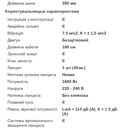
Довжина шини
350 мм
Користувальницькі характеристики
Інструкція з експлуатації
Є
Аварійне гальмо
Є
Вібрація
7.5 м/с2, К = ± 1,5 м/с2
Двигун
Безщітковий
Довжина кабеля
180 см
Захисний кожух
Є
Клас захисту
II
Ланцюг
1 шт (45зв.)
Миттєва зупинка ланцюга
Немає
Потужність
1600 Вт
Напруга
220 - 240 В
Натяжка ланцюга
Без ключова
Плавний пуск
Є
Рівень звукової потужності
LwA = 114 дБ (А), К = ± 3 дБ
(А)
Система автоматичного
Є
змащення ланцюга