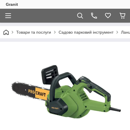
Granit
Товари та послуги
Садово парковий інструмент
Ланц