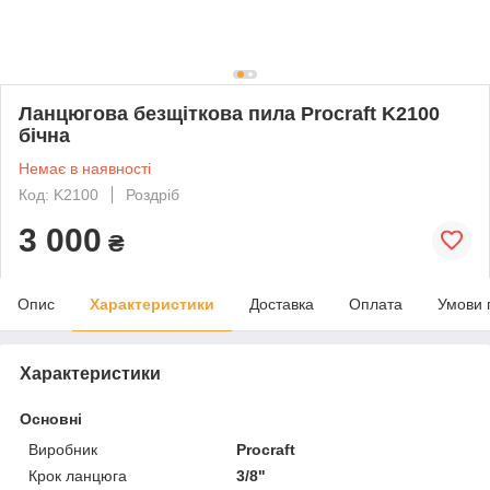
Ланцюгова безщіткова пила Procraft K2100
бічна
Немає в наявності
Код: K2100
Роздріб
3 000
₴
Опис
Характеристики
Доставка
Оплата
Умови 
Характеристики
Основні
Виробник
Procraft
Крок ланцюга
3/8"