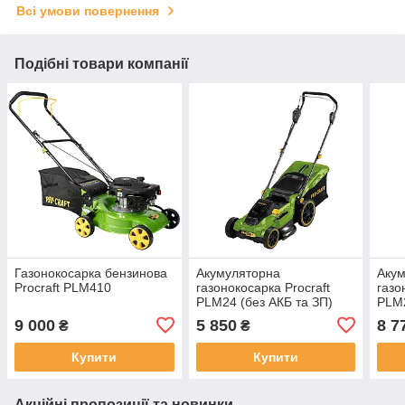
Всі умови повернення
Подібні товари компанії
Газонокосарка бензинова
Акумуляторна
Аку
Procraft PLM410
газонокосарка Procraft
газо
PLM24 (без АКБ та ЗП)
PLM2
9 000
5 850
8 7
₴
₴
Купити
Купити
Акційні пропозиції та новинки