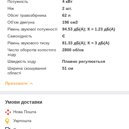
Потужність
4 кВт
Ніж
2 шт.
Обсяг травозбірника
62 л
Об'єм двигуна
196 см3
Рівень звукової потужності
94.53 дБ(А); К = 1.23 дБ(А)
Самохідність
Є
Рівень звукового тиску
81.33 дБ(А); К = 3 дБ(А)
Число оборотів холостого
2800 об/хв
ходу
Швидкість ходу
Плавно регулюється
Ширина скошування
51 см
області
Приховати
Умови доставки
Нова Пошта
Укрпошта