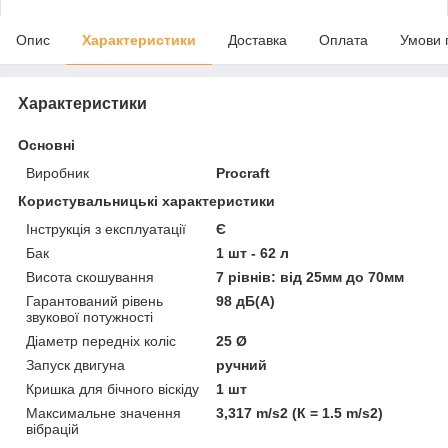
Опис
Характеристики
Доставка
Оплата
Умови 
Характеристики
Основні
Виробник
Procraft
Користувальницькі характеристики
Інструкція з експлуатації
Є
Бак
1 шт - 62 л
Висота скошування
7 рівнів: від 25мм до 70мм
Гарантований рівень
98 дБ(А)
звукової потужності
Діаметр передніх коліс
25 Ø
Запуск двигуна
ручний
Кришка для бічного віскіду
1 шт
Максимальне значення
3,317 m/s2 (К = 1.5 m/s2)
вібрацій