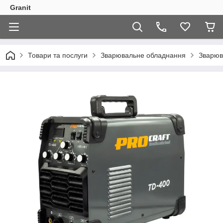
Granit
Товари та послуги
Зварювальне обладнання
Зварюв