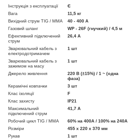
Інструкція з експлуатації
Є
Вага
11,5 кг
Вихідний струм TIG / MMA
40 - 400 А
Газовий шланг
WP - 26F (гнучкий) / 4,5 м
Ефективний підключений
26,4 А
струм
Зварювальний кабель з
1 шт
електродотримачем
Зварювальний кабель з
1 шт
зажимом на масу
Джерело живлення
220 В (±15%) / 1 ~ (одна
фаза)
Керамічні ковпачки
3 шт
Клас ізоляції
F
Клас захисту
IP21
Максимальний
41,7 А
підключений струм
Робочий цикл TIG / MMA
60% на 400А / 100% на 240А
Розміри
455 х 220 х 370 мм
Рукав
1 шт