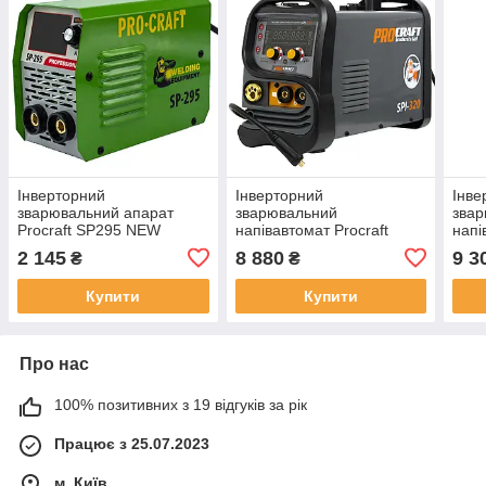
Інверторний
Інверторний
Інве
зварювальний апарат
зварювальний
зва
Procraft SP295 NEW
напівавтомат Procraft
напі
industrial SPI320 2026
indu
2 145
8 880
9 3
₴
₴
Купити
Купити
Про нас
100% позитивних з 19 відгуків за рік
Працює з 25.07.2023
м. Київ