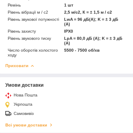
Ремінь
1 шт
Рівень вібрації м / с2
2,5 м/с2, К = ± 1,5 м / с2
Рівень звукової потужності
LwA = 96 дБ(А); K = ± 3 дБ
(А)
Рівень захисту
IPX0
Рівень звукового тиску
LpA = 80,0 дБ (А); K = ± 3 дБ
(А)
Число оборотів холостого
5500 - 7500 об/хв
ходу
Приховати
Умови доставки
Нова Пошта
Укрпошта
Самовивіз
Всі умови доставки