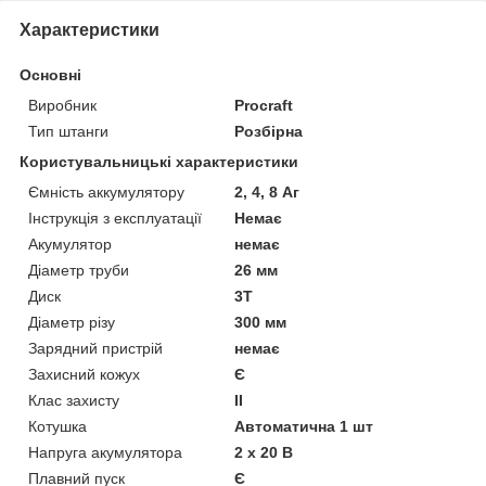
Характеристики
Основні
Виробник
Procraft
Тип штанги
Розбірна
Користувальницькі характеристики
Ємність аккумулятору
2, 4, 8 Аг
Інструкція з експлуатації
Немає
Акумулятор
немає
Діаметр труби
26 мм
Диск
3Т
Діаметр різу
300 мм
Зарядний пристрій
немає
Захисний кожух
Є
Клас захисту
II
Котушка
Автоматична 1 шт
Напруга акумулятора
2 х 20 В
Плавний пуск
Є