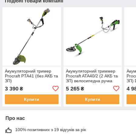
Подібні товари компанії
Акумуляторний тример
Акумуляторний триммер
Акум
Procraft PTA41 (без АКБ та
Procraft ATA40/2 (2 АКБ та
Proc
ЗП)
ЗП) велосипедна ручка
ЗП) 
3 390
5 265
4 9
₴
₴
Купити
Купити
Про нас
100% позитивних з 19 відгуків за рік