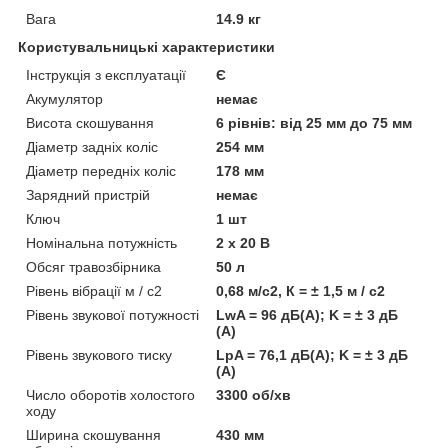
Вага
14.9 кг
Користувальницькі характеристики
Інструкція з експлуатації
Є
Акумулятор
немає
Висота скошування
6 рівнів: від 25 мм до 75 мм
Діаметр задніх коліс
254 мм
Діаметр передніх коліс
178 мм
Зарядний пристрій
немає
Ключ
1 шт
Номінальна потужність
2 х 20 В
Обсяг травозбірника
50 л
Рівень вібрації м / с2
0,68 м/с2, К = ± 1,5 м / с2
Рівень звукової потужності
LwA = 96 дБ(А); K = ± 3 дБ
(А)
Рівень звукового тиску
LpA = 76,1 дБ(А); K = ± 3 дБ
(А)
Число оборотів холостого
3300 об/хв
ходу
Ширина скошування
430 мм