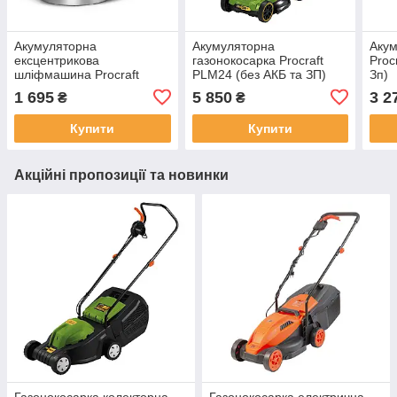
Акумуляторна
Акумуляторна
Акум
ексцентрикова
газонокосарка Procraft
Proc
шліфмашина Procraft
PLM24 (без АКБ та ЗП)
Зп)
PX20BL (без акб та зп)
1 695
5 850
3 2
₴
₴
Купити
Купити
Акційні пропозиції та новинки
Газонокосарка колекторна
Газонокосарка електрична