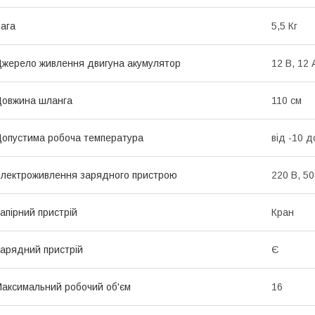
ага
5,5 Кг
жерело живлення двигуна акумулятор
12 В, 12 
овжина шланга
110 см
опустима робоча температура
від -10 д
лектроживлення зарядного пристрою
220 В, 50
апірний пристрій
Кран
арядний пристрій
Є
аксимальний робочий об'єм
16