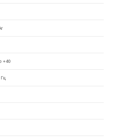
Аг
о +40
 Гц