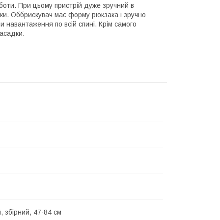
боти. При цьому пристрій дуже зручний в
міки. Оббрискувач має форму рюкзака і зручно
 навантаження по всій спині. Крім самого
насадки.
, збірний, 47-84 см