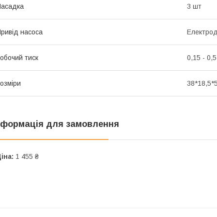
Насадка
3 шт
ривід насоса
Електрод
обочий тиск
0,15 - 0,
озміри
38*18,5*
нформація для замовлення
іна:
1 455 ₴