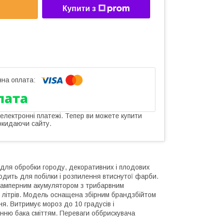
Купити з
 електронні платежі. Тепер ви можете купити
окидаючи сайту.
 для обробки городу, декоративних і плодових
одить для побілки і розпилення втиснутої фарби.
2-амперним акумулятором з трибарвним
6 літрів. Модель оснащена збірним брандзбійтом
ня. Витримує мороз до 10 градусів і
ченню бака сміттям. Переваги оббрискувача