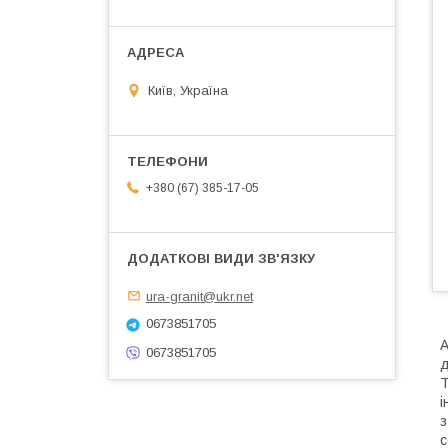
Київ, Україна
+380 (67) 385-17-05
ura-granit@ukr.net
0673851705
А
0673851705
д
Т
і
з
с