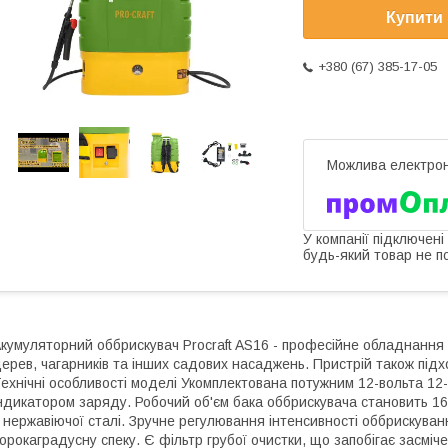
Купити
+380 (67) 385-17-05
У компанії підключені
будь-який товар не п
кумуляторний оббрискувач Procraft AS16 - професійне обладнання
ерев, чагарників та інших садових насаджень. Пристрій також підх
ехнічні особливості моделі Укомплектована потужним 12-вольта 1
ндикатором заряду. Робочий об'єм бака оббрискувача становить 1
 нержавіючої сталі. Зручне регулювання інтенсивності оббрискуван
орокаградусну спеку. Є фільтр грубої очистки, що запобігає засмі