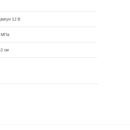
вигун 12 В
5 МПа
52 см