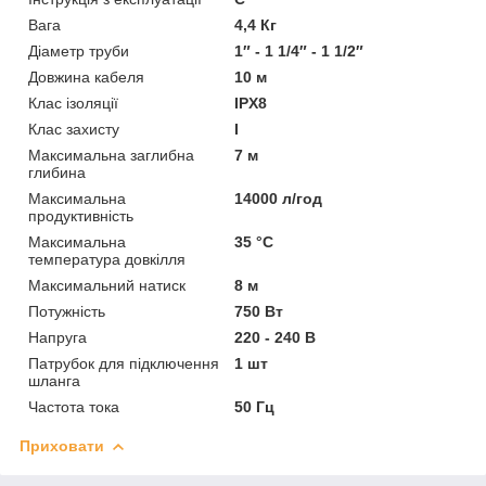
Вага
4,4 Кг
Діаметр труби
1″ - 1 1/4″ - 1 1/2″
Довжина кабеля
10 м
Клас ізоляції
IPX8
Клас захисту
I
Максимальна заглибна
7 м
глибина
Максимальна
14000 л/год
продуктивність
Максимальна
35 °C
температура довкілля
Максимальний натиск
8 м
Потужність
750 Вт
Напруга
220 - 240 В
Патрубок для підключення
1 шт
шланга
Частота тока
50 Гц
Приховати