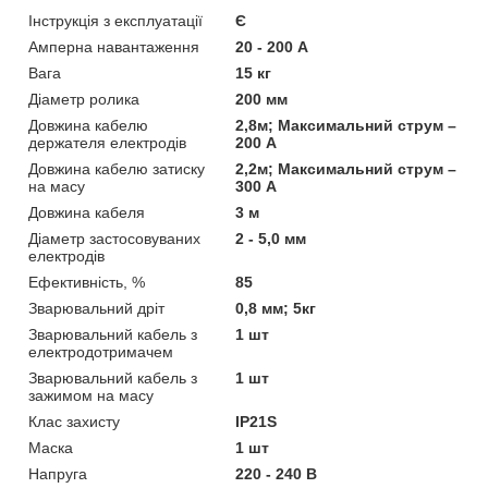
Інструкція з експлуатації
Є
Амперна навантаження
20 - 200 А
Вага
15 кг
Діаметр ролика
200 мм
Довжина кабелю
2,8м; Максимальний струм –
держателя електродів
200 А
Довжина кабелю затиску
2,2м; Максимальний струм –
на масу
300 А
Довжина кабеля
3 м
Діаметр застосовуваних
2 - 5,0 мм
електродів
Ефективність, %
85
Зварювальний дріт
0,8 мм; 5кг
Зварювальний кабель з
1 шт
електродотримачем
Зварювальний кабель з
1 шт
зажимом на масу
Клас захисту
IP21S
Маска
1 шт
Напруга
220 - 240 В