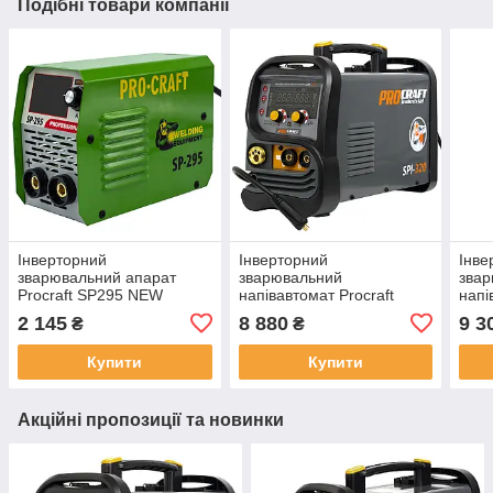
Подібні товари компанії
Інверторний
Інверторний
Інве
зварювальний апарат
зварювальний
зва
Procraft SP295 NEW
напівавтомат Procraft
напі
industrial SPI320 2026
indu
2 145
8 880
9 3
₴
₴
Купити
Купити
Акційні пропозиції та новинки