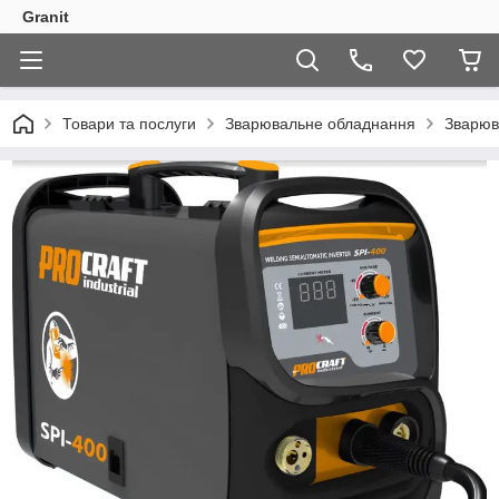
Granit
Товари та послуги
Зварювальне обладнання
Зварюв