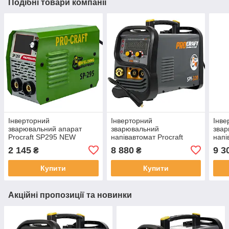
Подібні товари компанії
Інверторний
Інверторний
Інве
зварювальний апарат
зварювальний
зва
Procraft SP295 NEW
напівавтомат Procraft
напі
industrial SPI320 2026
indu
2 145
8 880
9 3
₴
₴
Купити
Купити
Акційні пропозиції та новинки