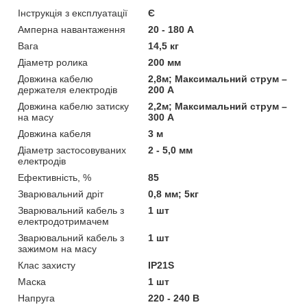
Інструкція з експлуатації
Є
Амперна навантаження
20 - 180 А
Вага
14,5 кг
Діаметр ролика
200 мм
Довжина кабелю
2,8м; Максимальний струм –
держателя електродів
200 А
Довжина кабелю затиску
2,2м; Максимальний струм –
на масу
300 А
Довжина кабеля
3 м
Діаметр застосовуваних
2 - 5,0 мм
електродів
Ефективність, %
85
Зварювальний дріт
0,8 мм; 5кг
Зварювальний кабель з
1 шт
електродотримачем
Зварювальний кабель з
1 шт
зажимом на масу
Клас захисту
IP21S
Маска
1 шт
Напруга
220 - 240 В