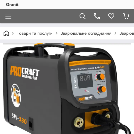
Granit
Товари та послуги
Зварювальне обладнання
Зварюв