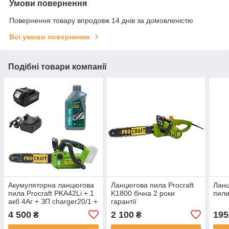
Умови повернення
Повернення товару впродовж 14 днів за домовленістю
Всі умови повернення
Подібні товари компанії
Акумуляторна ланцюгова
Ланцюгова пила Procraft
Ланц
пила Procraft PKA42Li + 1
K1800 бічна 2 роки
пили
акб 4Аг + ЗП charger20/1 +
гарантії
Олива для ланцюга 1л
4 500
2 100
195
₴
₴