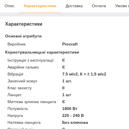
Опис
Характеристики
Доставка
Оплата
Умови 
Характеристики
Основні атрибути
Виробник
Procraft
Користувальницькі характеристики
Інструкція з експлуатації
Є
Аварійне гальмо
Є
Вібрація
7.5 м/с2, К = ± 1,5 м/с2
Захисний кожух
1 шт.
Клас захисту
II
Ланцюг
1 шт
Миттєва зупинка ланцюга
Є
Потужність
1800 Вт
Напруга
220 - 240 В
Натяжка ланцюга
Без ключова