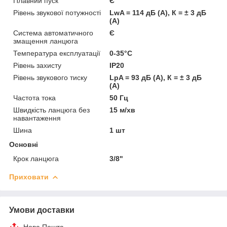
Плавний пуск
Є
Рівень звукової потужності
LwA = 114 дБ (А), К = ± 3 дБ
(А)
Система автоматичного
Є
змащення ланцюга
Температура експлуатації
0-35°C
Рівень захисту
IP20
Рівень звукового тиску
LpA = 93 дБ (А), К = ± 3 дБ
(А)
Частота тока
50 Гц
Швидкість ланцюга без
15 м/хв
навантаження
Шина
1 шт
Основні
Крок ланцюга
3/8"
Приховати
Умови доставки
Нова Пошта