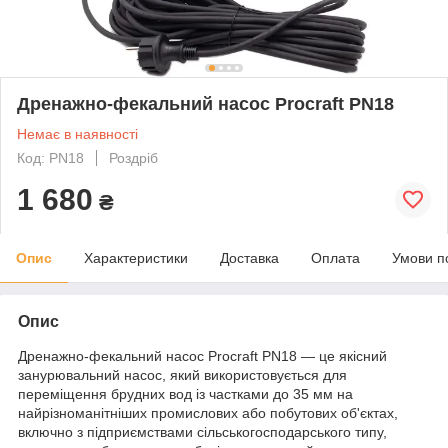
Дренажно-фекальний насос Procraft PN18
Немає в наявності
Код: PN18
Роздріб
1 680
₴
Опис
Характеристики
Доставка
Оплата
Умови п
Опис
Дренажно-фекальний насос Procraft PN18 ― це якісний
занурювальний насос, який використовується для
переміщення брудних вод із частками до 35 мм на
найрізноманітніших промислових або побутових об'єктах,
включно з підприємствами сільськогосподарського типу,