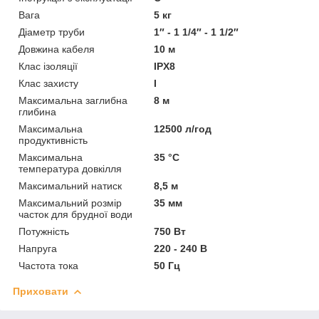
Вага
5 кг
Діаметр труби
1″ - 1 1/4″ - 1 1/2″
Довжина кабеля
10 м
Клас ізоляції
IPX8
Клас захисту
I
Максимальна заглибна
8 м
глибина
Максимальна
12500 л/год
продуктивність
Максимальна
35 °C
температура довкілля
Максимальний натиск
8,5 м
Максимальний розмір
35 мм
часток для брудної води
Потужність
750 Вт
Напруга
220 - 240 В
Частота тока
50 Гц
Приховати