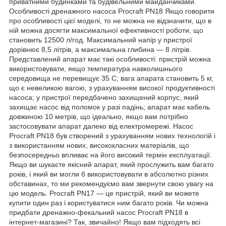
приватними будинками та будівельними майданчиками.
Особливості дренажного насоса Procraft PN18 Якщо говорити
про особливості цієї моделі, то не можна не відзначити, що в
ній можна досягти максимальної ефективності роботи, що
становить 12500 л/год. Максимальний напір у пристрої
дорівнює 8,5 літрів, а максимальна глибина ― 8 літрів.
Представлений апарат має такі особливості: пристрій можна
використовувати, якщо температура навколишнього
середовища не перевищує 35 C; вага апарата становить 5 кг,
що є невеликою вагою, з урахуванням високої продуктивності
насоса; у пристрої передбачено захищений корпус, який
захищає насос від поломок у разі падінь; апарат має кабель
довжиною 10 метрів, що ідеально, якщо вам потрібно
застосовувати апарат далеко від електромережі. Насос
Procraft PN18 був створений з урахуванням нових технологій і
з використанням нових, висококласних матеріалів, що
безпосередньо впливає на його високий термін експлуатації.
Якщо ви шукаєте якісний апарат, який прослужить вам багато
років, і який ви могли б використовувати в абсолютно різних
обставинах, то ми рекомендуємо вам звернути свою увагу на
цю модель. Procraft PN17 ― це пристрій, який ви можете
купити один раз і користуватися ним багато років. Чи можна
придбати дренажно-фекальний насос Procraft PN18 в
інтернет-магазині? Так, звичайно! Якщо вам підходять всі