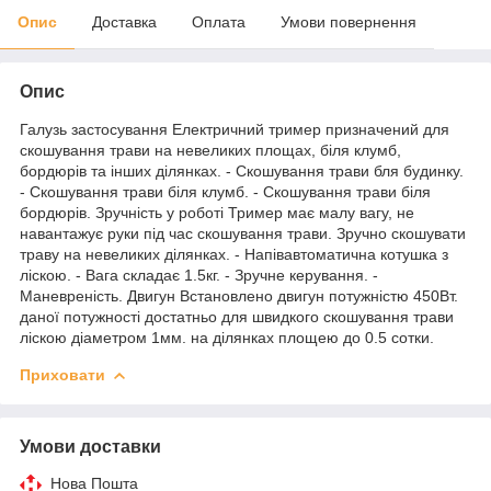
Опис
Доставка
Оплата
Умови повернення
Опис
Галузь застосування Електричний тример призначений для
скошування трави на невеликих площах, біля клумб,
бордюрів та інших ділянках. - Скошування трави бля будинку.
- Скошування трави біля клумб. - Скошування трави біля
бордюрів. Зручність у роботі Тример має малу вагу, не
навантажує руки під час скошування трави. Зручно скошувати
траву на невеликих ділянках. - Напівавтоматична котушка з
ліскою. - Вага складає 1.5кг. - Зручне керування. -
Маневреність. Двигун Встановлено двигун потужністю 450Вт.
даної потужності достатньо для швидкого скошування трави
ліскою діаметром 1мм. на ділянках площею до 0.5 сотки.
Приховати
Умови доставки
Нова Пошта