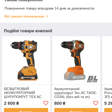
Повернення товару впродовж 14 днів за домовленістю
Всі умови повернення
Подібні товари компанії
БЕЗЩІТКОВИЙ
Акумуляторний
Аку
АКУМУЛЯТОРНИЙ
шурупокрут Tex.AC TAOE-
Proc
ШУРУПОКРУТ TEX.AC
СD34L (Без акб та зп)
ЗП) 
2 600
800
5 2
₴
₴
Купити
Купити