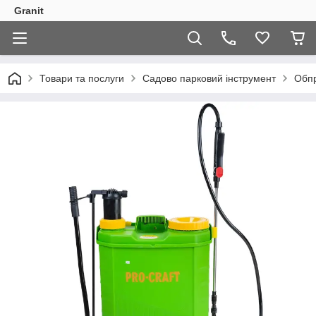
Granit
Товари та послуги
Садово парковий інструмент
Обпр