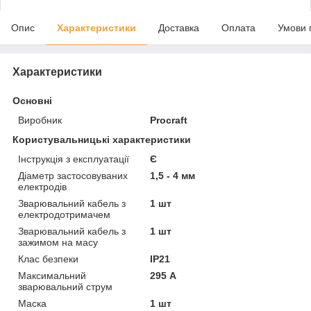
Опис
Характеристики
Доставка
Оплата
Умови 
Характеристики
Основні
Виробник
Procraft
Користувальницькі характеристики
Інструкція з експлуатації
Є
Діаметр застосовуваних
1,5 - 4 мм
електродів
Зварювальний кабель з
1 шт
електродотримачем
Зварювальний кабель з
1 шт
зажимом на масу
Клас безпеки
IP21
Максимальний
295 А
зварювальний струм
Маска
1 шт