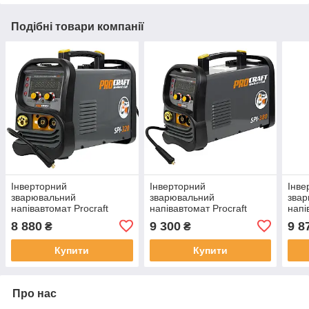
Подібні товари компанії
Інверторний
Інверторний
Інве
зварювальний
зварювальний
зва
напівавтомат Procraft
напівавтомат Procraft
напі
industrial SPI320 2026
industrial SPI380 2026
indu
8 880
9 300
9 8
₴
₴
Купити
Купити
Про нас