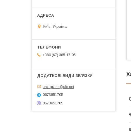
Київ, Україна
+380 (67) 385-17-05
Х
ura-granit@ukr.net
0673851705
0673851705
В