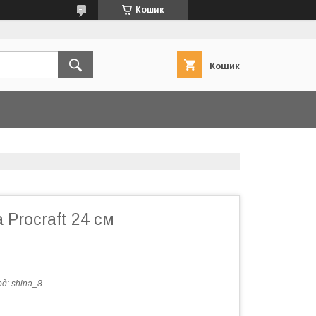
Кошик
Кошик
Procraft 24 см
од:
shina_8