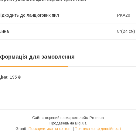
ідходить до ланцюгових пил
PKA20
Шина
8"(24 см)
нформація для замовлення
іна:
195 ₴
Сайт створений на маркетплейсі
Prom.ua
Продавець на Bigl.ua
Granit |
Поскаржитися на контент
|
Політика конфіденційності