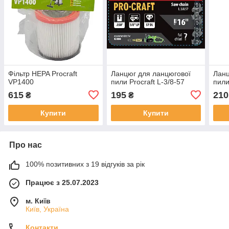
Фільтр HEPA Procraft
Ланцюг для ланцюгової
Ланц
VP1400
пили Procraft L-3/8-57
пили
615
195
210
₴
₴
Купити
Купити
Про нас
100% позитивних з 19 відгуків за рік
Працює з 25.07.2023
м. Київ
Київ, Україна
Контакти