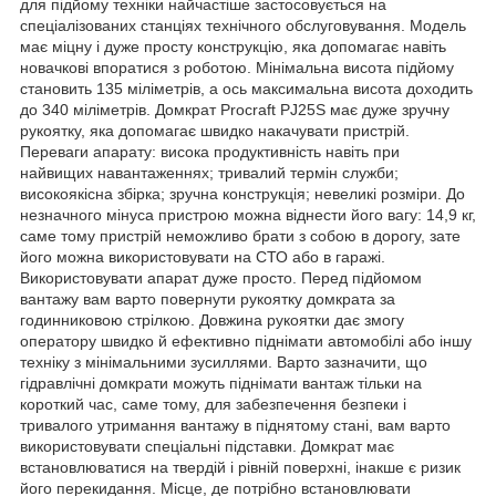
для підйому техніки найчастіше застосовується на
спеціалізованих станціях технічного обслуговування. Модель
має міцну і дуже просту конструкцію, яка допомагає навіть
новачкові впоратися з роботою. Мінімальна висота підйому
становить 135 міліметрів, а ось максимальна висота доходить
до 340 міліметрів. Домкрат Procraft PJ25S має дуже зручну
рукоятку, яка допомагає швидко накачувати пристрій.
Переваги апарату: висока продуктивність навіть при
найвищих навантаженнях; тривалий термін служби;
високоякісна збірка; зручна конструкція; невеликі розміри. До
незначного мінуса пристрою можна віднести його вагу: 14,9 кг,
саме тому пристрій неможливо брати з собою в дорогу, зате
його можна використовувати на СТО або в гаражі.
Використовувати апарат дуже просто. Перед підйомом
вантажу вам варто повернути рукоятку домкрата за
годинниковою стрілкою. Довжина рукоятки дає змогу
оператору швидко й ефективно піднімати автомобілі або іншу
техніку з мінімальними зусиллями. Варто зазначити, що
гідравлічні домкрати можуть піднімати вантаж тільки на
короткий час, саме тому, для забезпечення безпеки і
тривалого утримання вантажу в піднятому стані, вам варто
використовувати спеціальні підставки. Домкрат має
встановлюватися на твердій і рівній поверхні, інакше є ризик
його перекидання. Місце, де потрібно встановлювати