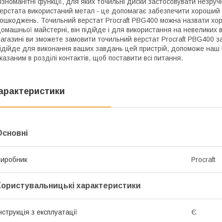
ізноманітні функції, для яких точильні диски застосовувати незру
ерстата використаний метал - це допомагає забезпечити хороший з
ошкоджень. Точильний верстат Procraft PBG400 можна назвати хо
омашньої майстерні, він підійде і для використання на невеликих
агазині ви зможете замовити точильний верстат Procraft PBG400 з
ідійде для виконання ваших завдань цей пристрій, допоможе наш
казаним в розділі контактів, щоб поставити всі питання.
арактеристики
Основні
иробник
Procraft
Користувальницькі характеристики
нструкція з експлуатації
Є