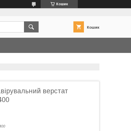
Кошик
Кошик
авірувальний верстат
400
400