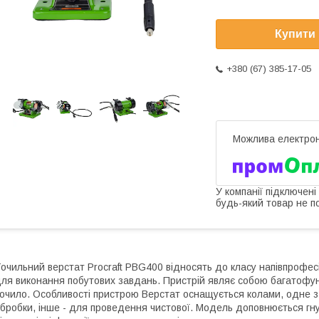
Купити
+380 (67) 385-17-05
У компанії підключені
будь-який товар не п
очильний верстат Procraft PBG400 відносять до класу напівпрофес
ля виконання побутових завдань. Пристрій являє собою багатофунк
очило. Особливості пристрою Верстат оснащується колами, одне з
бробки, інше - для проведення чистової. Модель доповнюється гн