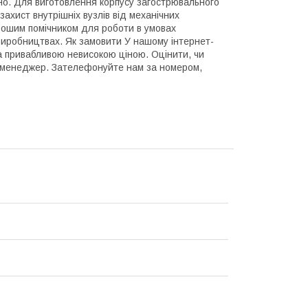
чно. Для виготовлення корпусу загострювального
ахист внутрішніх вузлів від механічних
рошим помічником для роботи в умовах
 виробництвах. Як замовити У нашому інтернет-
а привабливою невисокою ціною. Оцінити, чи
 менеджер. Зателефонуйте нам за номером,