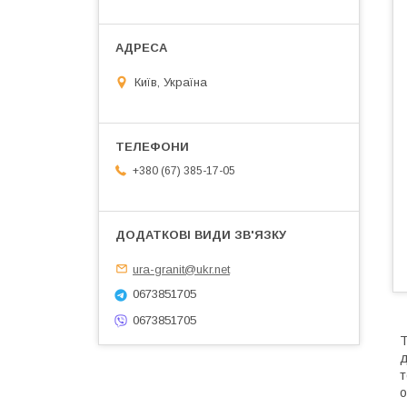
Київ, Україна
+380 (67) 385-17-05
ura-granit@ukr.net
0673851705
0673851705
Т
д
т
о