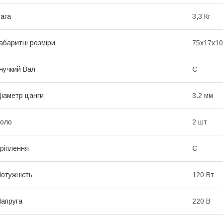
ага
3,3 Кг
абаритні розміри
75х17х10
нучкий Вал
Є
іаметр цанги
3.2 мм
оло
2 шт
ріплення
Є
отужність
120 Вт
апруга
220 В