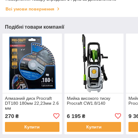
Всі умови повернення
Подібні товари компанії
Алмазний диск Procraft
Мийка високого тиску
Мийк
DT180 180мм 22,23мм 2.6
Procraft CW1.8/140
Proc
мм
270
6 195
9 3
₴
₴
Купити
Купити