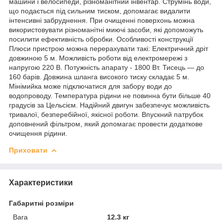
машини і велосипеди, різноманітний інвентар. Струмінь води,
що подається під сильним тиском, допомагає видалити
інтенсивні забруднення. При очищенні поверхонь можна
використовувати різноманітні миючі засоби, які допоможуть
посилити ефективність обробки. Особливості конструкції
Плюси пристрою можна перерахувати такі: Електричний дріт
довжиною 5 м. Можливість роботи від електромережі з
напругою 220 В. Потужність апарату - 1800 Вт. Тисець — до
160 барів. Довжина шланга високого тиску складає 5 м.
Мінімийка може підключатися для забору води до
водопроводу. Температура рідини не повинна бути більше 40
градусів за Цельсієм. Надійний двигун забезпечує можливість
тривалої, безперебійної, якісної роботи. Впускний патрубок
доповнений фільтром, який допомагає провести додаткове
очищення рідини.
Приховати
Характеристики
Габаритні розміри
Вага
12.3 кг