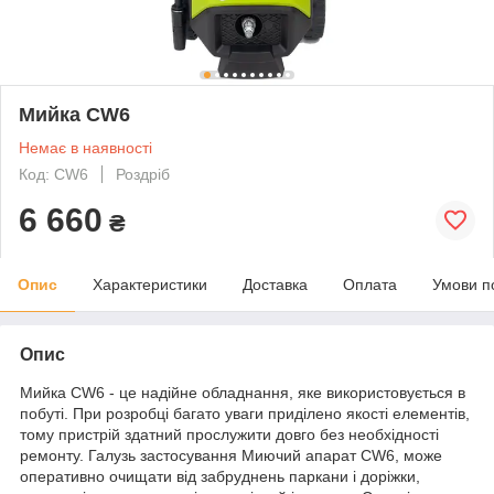
Мийка CW6
Немає в наявності
Код: CW6
Роздріб
6 660
₴
Опис
Характеристики
Доставка
Оплата
Умови п
Опис
Мийка CW6 - це надійне обладнання, яке використовується в
побуті. При розробці багато уваги приділено якості елементів,
тому пристрій здатний прослужити довго без необхідності
ремонту. Галузь застосування Миючий апарат CW6, може
оперативно очищати від забруднень паркани і доріжки,