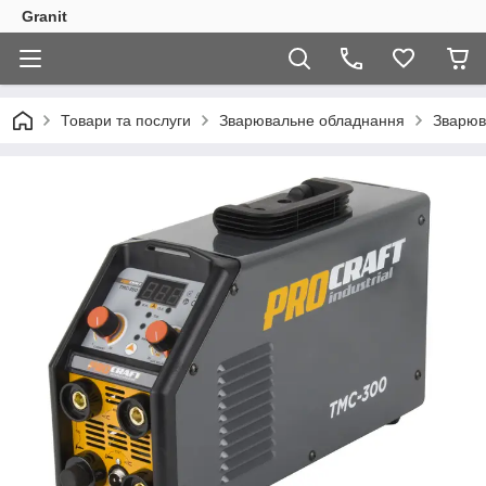
Granit
Товари та послуги
Зварювальне обладнання
Зварюв