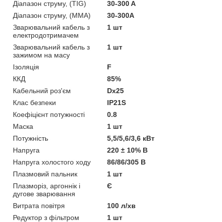
Діапазон струму, (TIG)
30-300 A
Діапазон струму, (ММА)
30-300А
Зварювальний кабель з
1 шт
електродотримачем
Зварювальний кабель з
1 шт
зажимом на масу
Ізоляція
F
ККД
85%
Кабельний роз'єм
Dx25
Клас безпеки
IP21S
Коефіцієнт потужності
0.8
Маска
1 шт
Потужність
5,5/5,6/3,6 кВт
Напруга
220 ± 10% В
Напруга холостого ходу
86/86/305 В
Плазмовий пальник
1 шт
Плазморіз, аргоннік і
Є
дугове зварювання
Витрата повітря
100 л/хв
Редуктор з фільтром
1 шт