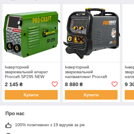
Інверторний
Інверторний
Інве
зварювальний апарат
зварювальний
зва
Procraft SP295 NEW
напівавтомат Procraft
напі
industrial SPI320 2026
indu
2 145
8 880
9 3
₴
₴
Купити
Купити
Про нас
100% позитивних з 19 відгуків за рік