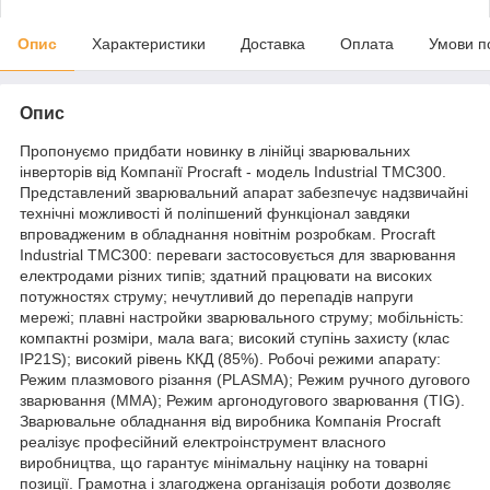
Опис
Характеристики
Доставка
Оплата
Умови п
Опис
Пропонуємо придбати новинку в лінійці зварювальних
інверторів від Компанії Procraft - модель Industrial TMC300.
Представлений зварювальний апарат забезпечує надзвичайні
технічні можливості й поліпшений функціонал завдяки
впровадженим в обладнання новітнім розробкам. Procraft
Industrial TMC300: переваги застосовується для зварювання
електродами різних типів; здатний працювати на високих
потужностях струму; нечутливий до перепадів напруги
мережі; плавні настройки зварювального струму; мобільність:
компактні розміри, мала вага; високий ступінь захисту (клас
IP21S); високий рівень ККД (85%). Робочі режими апарату:
Режим плазмового різання (PLASMA); Режим ручного дугового
зварювання (ММА); Режим аргонодугового зварювання (TIG).
Зварювальне обладнання від виробника Компанія Procraft
реалізує професійний електроінструмент власного
виробництва, що гарантує мінімальну націнку на товарні
позиції. Грамотна і злагоджена організація роботи дозволяє