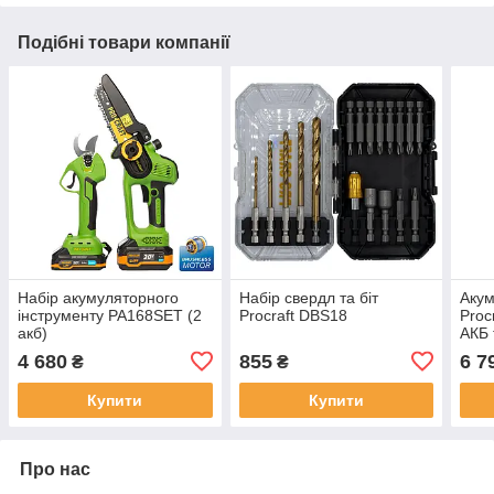
Подібні товари компанії
Набір акумуляторного
Набір свердл та біт
Акум
інструменту PA168SET (2
Procraft DBS18
Proc
акб)
АКБ 
4 680
855
6 7
₴
₴
Купити
Купити
Про нас