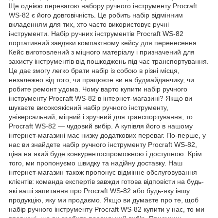
Ще однією перевагою набору ручного інструменту Procraft
WS-82 є його довговічність. Це робить набір відмінним
вкладенням для тих, хто часто використовує ручні
інструменти. Набір ручних інструментів Procraft WS-82
портативний завдяки компактному кейсу для перенесення.
Кейс виготовлений з міцного матеріалу і призначений для
захисту інструментів від пошкоджень під час транспортування.
Це дає змогу легко брати набір із собою в різні місця,
незалежно від того, чи працюєте ви на будмайданчику, чи
робите ремонт удома. Чому варто купити набір ручного
інструменту Procraft WS-82 в інтернет-магазині? Якщо ви
шукаєте високоякісний набір ручного інструменту,
універсальний, міцний і зручний для транспортування, то
Procraft WS-82 ― чудовий вибір. А купівля його в нашому
інтернет-магазині має низку додаткових переваг. По-перше, у
нас ви знайдете набір ручного інструменту Procraft WS-82,
ціна на який буде конкурентоспроможною і доступною. Крім
того, ми пропонуємо швидку та надійну доставку. Наш
інтернет-магазин також пропонує відмінне обслуговування
клієнтів: команда експертів завжди готова відповісти на будь-
які ваші запитання про Procraft WS-82 або будь-яку іншу
продукцію, яку ми продаємо. Якщо ви думаєте про те, щоб
набір ручного інструменту Procraft WS-82 купити у нас, то ми