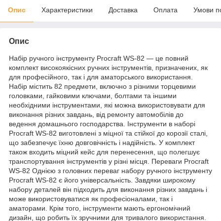
Опис
Характеристики
Доставка
Оплата
Умови п
Опис
Набір ручного інструменту Procraft WS-82 ― це повний
комплект високоякісних ручних інструментів, призначених, як
для професійного, так і для аматорського використання.
Набір містить 82 предмети, включно з різними торцевими
головками, гайковими ключами, болтами та іншими
необхідними інструментами, які можна використовувати для
виконання різних завдань, від ремонту автомобілів до
ведення домашнього господарства. Інструменти в наборі
Procraft WS-82 виготовлені з міцної та стійкої до корозії сталі,
що забезпечує їхню довговічність і надійність. У комплект
також входить міцний кейс для перенесення, що полегшує
транспортування інструментів у різні місця. Переваги Procraft
WS-82 Однією з головних переваг набору ручного інструменту
Procraft WS-82 є його універсальність. Завдяки широкому
набору деталей він підходить для виконання різних завдань і
може використовуватися як професіоналами, так і
аматорами. Крім того, інструменти мають ергономічний
дизайн, що робить їх зручними для тривалого використання.