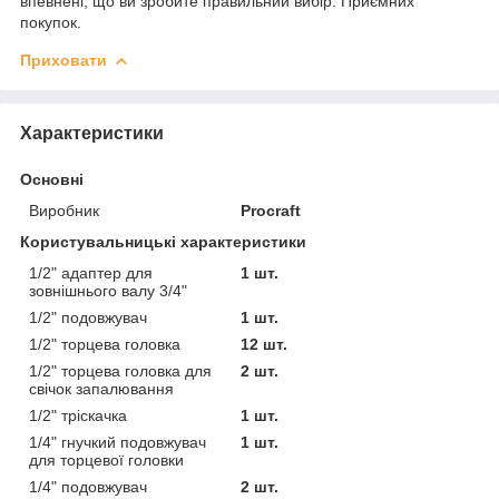
впевнені, що ви зробите правильний вибір. Приємних
покупок.
Приховати
Характеристики
Основні
Виробник
Procraft
Користувальницькі характеристики
1/2" адаптер для
1 шт.
зовнішнього валу 3/4"
1/2" подовжувач
1 шт.
1/2" торцева головка
12 шт.
1/2" торцева головка для
2 шт.
свічок запалювання
1/2" тріскачка
1 шт.
1/4" гнучкий подовжувач
1 шт.
для торцевої головки
1/4" подовжувач
2 шт.