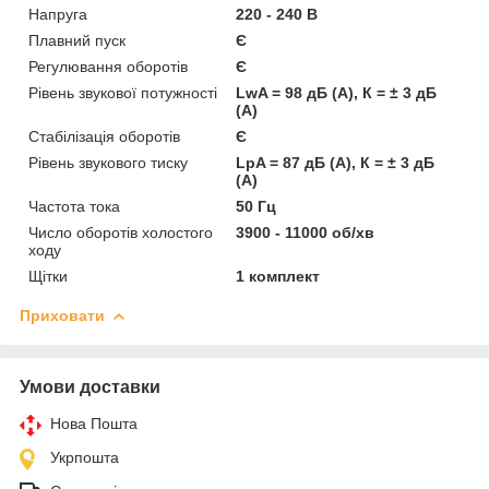
Напруга
220 - 240 В
Плавний пуск
Є
Регулювання оборотів
Є
Рівень звукової потужності
LwA = 98 дБ (А), К = ± 3 дБ
(А)
Стабілізація оборотів
Є
Рівень звукового тиску
LpA = 87 дБ (А), К = ± 3 дБ
(А)
Частота тока
50 Гц
Число оборотів холостого
3900 - 11000 об/хв
ходу
Щітки
1 комплект
Приховати
Умови доставки
Нова Пошта
Укрпошта