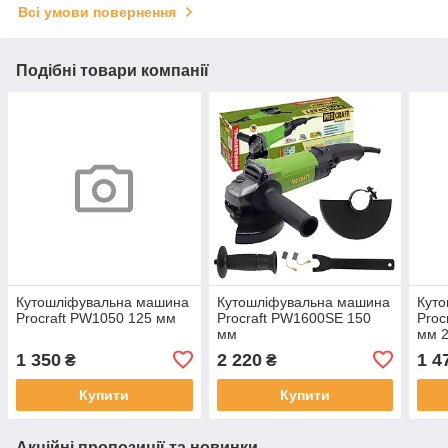
Всі умови повернення
Подібні товари компанії
Кутошліфувальна машина
Кутошліфувальна машина
Кут
Procraft PW1050 125 мм
Procraft PW1600SE 150
Proc
мм
мм 2
1 350
2 220
1 4
₴
₴
Купити
Купити
Акційні пропозиції та новинки