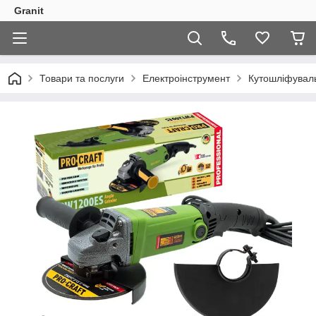
Granit
Товари та послуги
Електроінструмент
Кутошліфувал