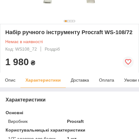
Набір ручного інструменту Procraft WS-108/72
Немає в наявності
Код: WS108_72
Роздріб
1 980
₴
Опис
Характеристики
Доставка
Оплата
Умови 
Характеристики
Основні
Виробник
Procraft
Користувальницькі характеристики
1/2" адаптер для балки
1 шт.