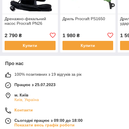
Дренажно-фекальний
Дриль Procraft PS1650
Дрил
насос Procraft PN26
уда
2 790
1 980
1 5
₴
₴
Купити
Купити
Про нас
100% позитивних з 19 відгуків за рік
Працює з 25.07.2023
м. Київ
Київ, Україна
Контакти
Сьогодні працює з 09:00 до 18:00
Показати весь графік роботи