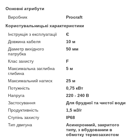
Основні атрибути
Виробник
Procraft
Користувальницькі характеристики
Інструкція з експлуатації
Є
Довжина кабеля
10 м
Діаметр вихідного
50 мм
патрубка
Клас захисту
F
Максимальна заглибна
5 м
глибина
Максимальний натиск
25 м
Потужність
0,75 кВт
Напруга
220 - 240 В
Застосування
Для брудної та чистої води
Продуктивність
1,5 м3/г
Ступінь захисту
IP68
Тип двигуна
Асинхронний, закритого
типу, з вбудованим в
обмотку термозахистом