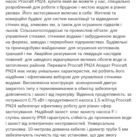
насос Procraft PN24, купити який ви можете у нас, спеціально
розроблений для роботи з брудною і чистою водою в різних
умовах. Його застосування включає в себе: Житлові та
комерційні будівлі: для систем каналізації та відведення
стічних вод, зливових ям, а також для осушення підвалів і
льохів. Сільськогосподарські та промислові об'єкти: для
управління стоками, стічними водами і забрудненою водою
на фермах, заводах і переробних підприємствах. Будівельні
та гірничодобувні майданчики: для осушення котлованів,
траншей і ям. Аварійне реагування та ліквідація наслідків
повеней: для швидкого відкачування великих обсягів води із
затоплених районів. Переваги Procraft PN24 Апарат Procraft
PN24 має низку унікальних характеристик, які роблять його
надійним і ефективним вибором для управління стічними
водами: Високоякісна конструкція: асинхронний двигун
закритого типу з термовимикачем в обмотці забезпечує
довговічність і захист від перегріву. Відмінна продуктивність: за
потужності 0,75 кВт і продуктивності насоса 1,5 м3/год Procraft
PN24 забезпечує ефективну роботу для різних сфер
застосування. Надійний захист: клас захисту насоса F і
ступінь захисту IP68 гарантують стійкість до проникнення води
і захист від електричних несправностей. Універсальна
установка: 10-метрова довжина кабелю і діаметр труби 5 мм
забезпечують гнучкість під час установки, що дає змогу