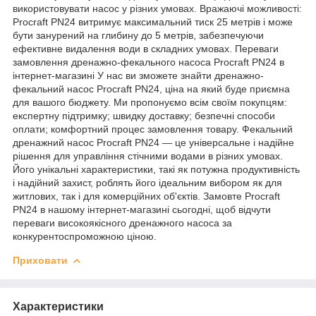
використовувати насос у різних умовах. Вражаючі можливості:
Procraft PN24 витримує максимальний тиск 25 метрів і може
бути занурений на глибину до 5 метрів, забезпечуючи
ефективне видалення води в складних умовах. Переваги
замовлення дренажно-фекального насоса Procraft PN24 в
інтернет-магазині У нас ви зможете знайти дренажно-
фекальний насос Procraft PN24, ціна на який буде приємна
для вашого бюджету. Ми пропонуємо всім своїм покупцям:
експертну підтримку; швидку доставку; безпечні способи
оплати; комфортний процес замовлення товару. Фекальний
дренажний насос Procraft PN24 ― це універсальне і надійне
рішення для управління стічними водами в різних умовах.
Його унікальні характеристики, такі як потужна продуктивність
і надійний захист, роблять його ідеальним вибором як для
житлових, так і для комерційних об'єктів. Замовте Procraft
PN24 в нашому інтернет-магазині сьогодні, щоб відчути
переваги високоякісного дренажного насоса за
конкурентоспроможною ціною.
Приховати
Характеристики